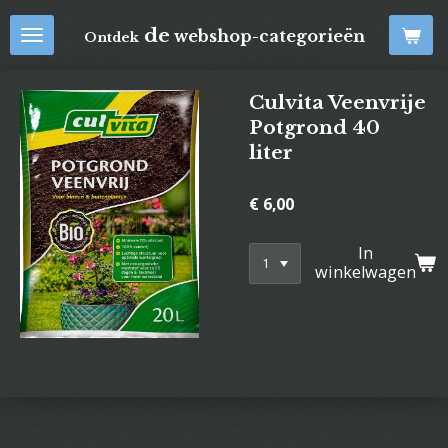
Ga
de
webshop-categorieën
Ontdek
direct
naar
de
Culvita Veenvrije
hoofdinhoud
Potgrond 40
liter
€ 6,00
In
winkelwagen