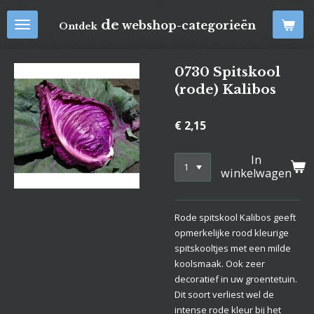
Ga
de
webshop-categorieën
Ontdek
direct
naar
de
0730 Spitskool
hoofdinhoud
(rode) Kalibos
€ 2,15
In
winkelwagen
Rode spitskool Kalibos geeft
opmerkelijke rood kleurige
spitskooltjes met een milde
koolsmaak. Ook zeer
decoratief in uw groentetuin.
Dit soort verliest wel de
intense rode kleur bij het