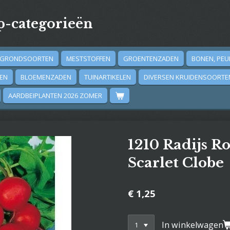
-categorieën
GRONDSOORTEN
MESTSTOFFEN
GROENTENZADEN
BONEN, PEU
DEN
BLOEMENZADEN
TUINARTIKELEN
DIVERSEN KRUIDENSOORTE
AARDBEIPLANTEN 2026 ZOMER
1210 Radijs R
Scarlet Clobe
€ 1,25
In winkelwagen