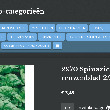
-categorieën
GRONDSOORTEN
MESTSTOFFEN
GROENTENZADEN
BONEN, PEU
DEN
BLOEMENZADEN
TUINARTIKELEN
DIVERSEN KRUIDENSOORTE
AARDBEIPLANTEN 2026 ZOMER
2970 Spinazi
reuzenblad 25
€ 3,45
In winkelwagen