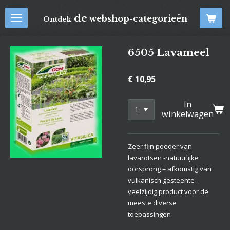
Ga
de
webshop-categorieën
Ontdek
direct
naar
de
6505 Lavameel
hoofdinhoud
€ 10,95
In
winkelwagen
Zeer fijn poeder van
lavarotsen -natuurlijke
oorsprong = afkomstig van
vulkanisch gesteente -
veelzijdig product voor de
meeste diverse
toepassingen