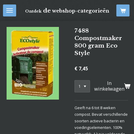
Ga
de
webshop-categorieën
Ontdek
direct
naar
de
7488
hoofdinhoud
Compostmaker
800 gram Eco
Style
€ 7,45
In
winkelwagen
Geeft na 6 tot 8 weken
compost. Bevat verschillende
soorten actieve bacterin en
voedingselementen. 100%
natuurlijk. 1 kg is voldoende