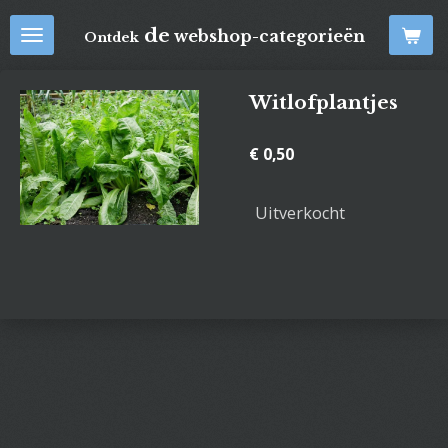
Ga
de
webshop-categorieën
Ontdek
direct
naar
de
Witlofplantjes
hoofdinhoud
€ 0,50
Uitverkocht