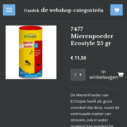
Ga
de
webshop-categorieën
Ontdek
direct
naar
de
7477
hoofdinhoud
Mierenpoeder
Ecostyle 25 gr
€ 11,50
In
winkelwagen
De MierenPoeder van
ECOstyle heeft als groot
voordeel dat deze, naast de
vertrouwde manier van
strooien, ook in water
opgelost kan worden! De