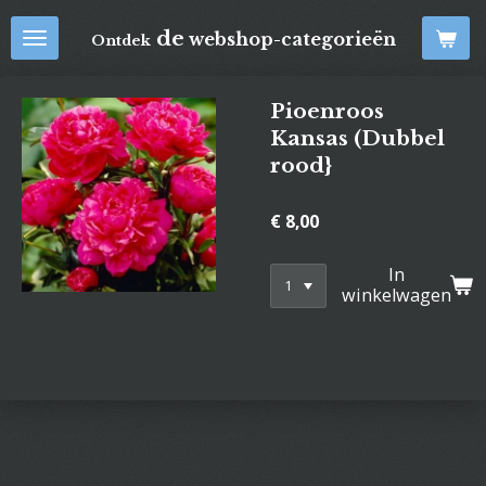
Ga
de
webshop-categorieën
Ontdek
direct
naar
de
Pioenroos
hoofdinhoud
Kansas (Dubbel
rood}
€ 8,00
In
winkelwagen