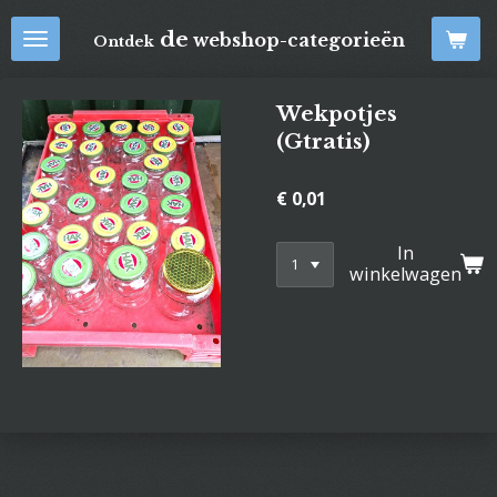
Ga
de
webshop-categorieën
Ontdek
direct
naar
de
Wekpotjes
hoofdinhoud
(Gtratis)
€ 0,01
In
winkelwagen