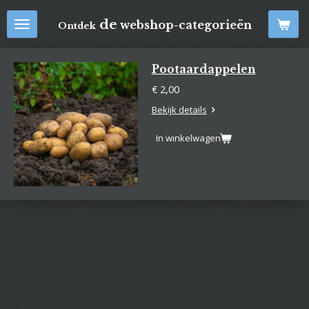
Ga
de
webshop-categorieën
Ontdek
direct
naar
de
Pootaardappelen
hoofdinhoud
€ 2,00
Bekijk details
In winkelwagen