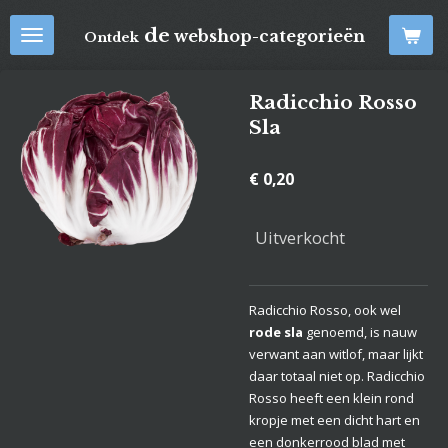
Ga
de
webshop-categorieën
Ontdek
direct
naar
de
Radicchio Rosso
hoofdinhoud
Sla
€ 0,20
Uitverkocht
Radicchio Rosso, ook wel
rode sla
genoemd, is nauw
verwant aan witlof, maar lijkt
daar totaal niet op. Radicchio
Rosso heeft een klein rond
kropje met een dicht hart en
een donkerrood blad met